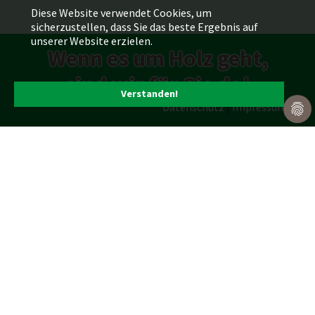
Diese Website verwendet Cookies, um
sicherzustellen, dass Sie das beste Ergebnis auf
unserer Website erzielen.
Wenn es um Holz geht,
sind wir für Sie da!
Verstanden!
Datenschutz
|
Impressum
Produktpalette