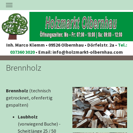
Inh. Marco Klemm • 09526 Olbernhau • Dörfelstr. 2a •
Tel.:
037360 3020
• Email: info@holzmarkt-olbernhau.com
Zum Hauptinhalt springen
Brennholz
Brennholz
(technisch
getrocknet, ofenfertig
gespalten)
Laubholz
(vorwiegend Buche) -
Scheitlänge 25 / 50