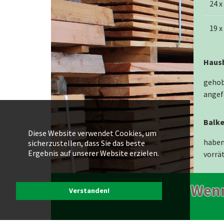
24 x
19 x
Haus
gehob
angef
Balke
Diese Website verwendet Cookies, um
haben 
sicherzustellen, dass Sie das beste
Ergebnis auf unserer Website erzielen.
vorrät
Wenn
Verstanden!