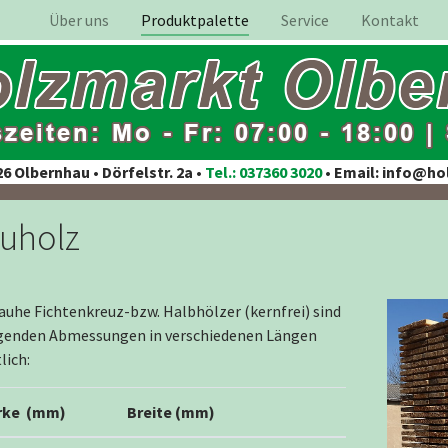
Über uns
Produktpalette
Service
Kontakt
6 Olbernhau • Dörfelstr. 2a •
Tel.: 037360 3020
• Email: info@h
uholz
auhe Fichtenkreuz-bzw. Halbhölzer (kernfrei) sind
lgenden Abmessungen in verschiedenen Längen
lich:
rke (mm)
Breite (mm)