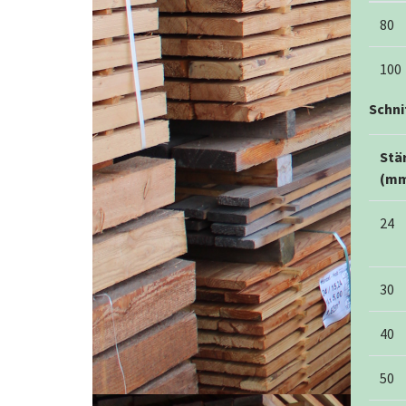
80
100
Schni
Stä
(m
24
30
40
50