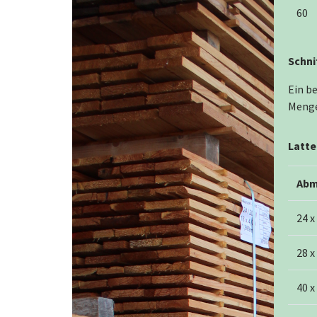
60
Schni
Ein b
Mengen
Latte
Abm
24 x
28 x
40 x