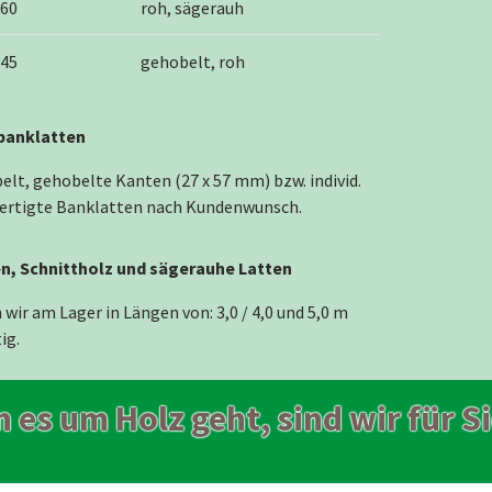
 60
roh, sägerauh
 45
gehobelt, roh
banklatten
elt, gehobelte Kanten (27 x 57 mm) bzw. individ.
ertigte Banklatten nach Kundenwunsch.
n, Schnittholz und sägerauhe Latten
wir am Lager in Längen von: 3,0 / 4,0 und 5,0 m
ig.
 es um Holz geht, sind wir für Si