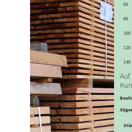
60
80
100
120
140
Auf
Kun
Bauli
Säger
Stä